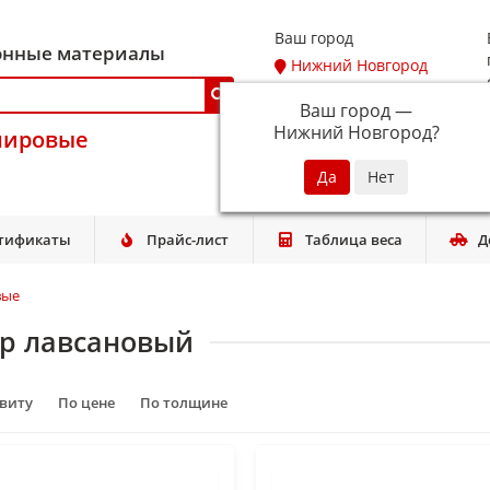
Ваш город
онные материалы
Нижний Новгород
Ваш город —
Нижний Новгород
?
мировые
тификаты
Прайс-лист
Таблица веса
Д
вые
р лавсановый
авиту
По цене
По толщине