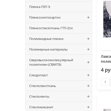
Пленка ПЭТ-Э
Пленкосинтокартон
Пленкостеклоткань ГТП-2пл
Полиимидные пленки
Полимерные материалы
Лавса
Сверхвысокомолекулярный
полиэ
полиэтилен (СВМПЭ)
4 р
Слюдопласт
Стеклолакоткань
Стеклоленты
Стекломиканит