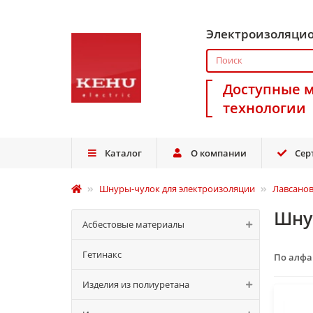
Электроизоляци
Доступные 
технологии
Каталог
О компании
Сер
Шнуры-чулок для электроизоляции
Лавсано
Шну
Асбестовые материалы
Гетинакс
По алф
Изделия из полиуретана