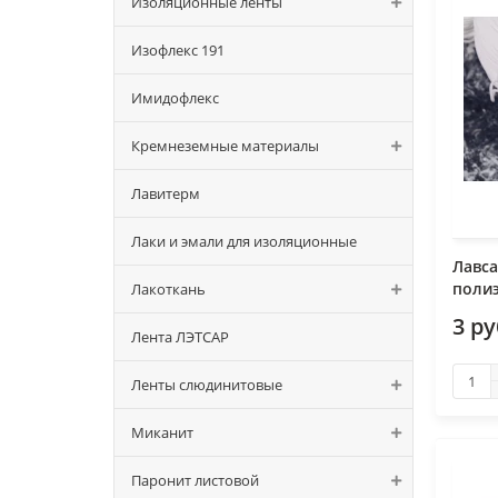
Изоляционные ленты
Изофлекс 191
Имидофлекс
Кремнеземные материалы
Лавитерм
Лаки и эмали для изоляционные
Лавса
полиэ
Лакоткань
3 р
Лента ЛЭТСАР
Ленты слюдинитовые
Миканит
Паронит листовой