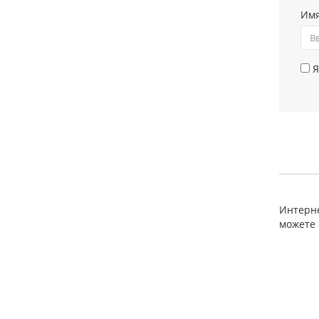
Им
Я
Интерне
можете 