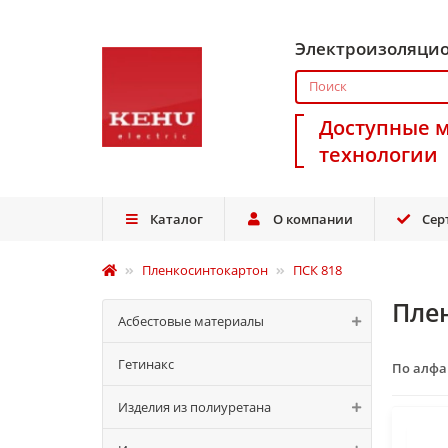
Электроизоляци
Доступные 
технологии
Каталог
О компании
Сер
Пленкосинтокартон
ПСК 818
Пле
Асбестовые материалы
Гетинакс
По алф
Изделия из полиуретана