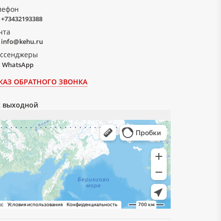
лефон
+73432193388
чта
info@kehu.ru
ссенджеры
WhatsApp
КАЗ ОБРАТНОГО ЗВОНКА
вс выходной