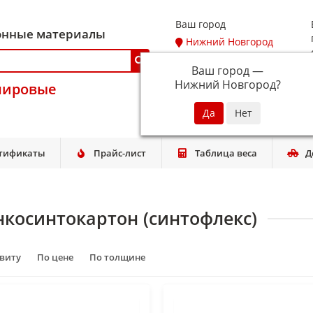
Ваш город
онные материалы
Нижний Новгород
Ваш город —
Нижний Новгород
?
мировые
тификаты
Прайс-лист
Таблица веса
Д
нкосинтокартон (синтофлекс)
авиту
По цене
По толщине