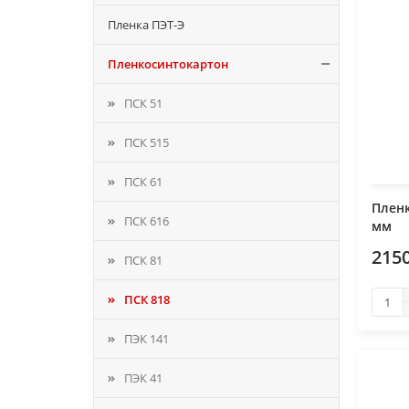
Пленка ПЭТ-Э
Пленкосинтокартон
ПСК 51
ПСК 515
ПСК 61
Пленк
ПСК 616
мм
2150
ПСК 81
ПСК 818
ПЭК 141
ПЭК 41