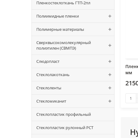
Пленкостеклоткань ГТП-2пл
Полиимидные пленки
Полимерные материалы
Сверхвысокомолекулярный
полиэтилен (СВМПЭ)
Слюдопласт
Пленк
мм
Стеклолакоткань
2150
Стеклоленты
Стекломиканит
Стеклопластик профильный
Стеклопластик рулонный РСТ
Н