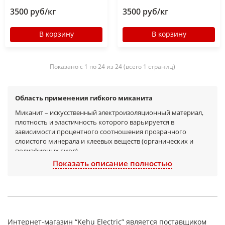
3500 руб/кг
3500 руб/кг
В корзину
В корзину
Показано с 1 по 24 из 24 (всего 1 страниц)
Область применения гибкого миканита
Миканит – искусственный электроизоляционный материал,
плотность и эластичность которого варьируется в
зависимости процентного соотношения прозрачного
слоистого минерала и клеевых веществ (органических и
полиэфирных смол).
Показать описание полностью
Гибкий миканит используется для:
пазовой изоляции в электромашинах;
подбандажной изоляции якорей;
гибкой прокладки в индукционной катушке.
Миканит гибкий, в отличие от гибкого стекломиканита,
Интернет-магазин “Kehu Electric” является поставщиком
проявляет свои эластичные качества при комнатной