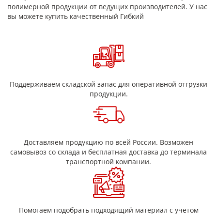
полимерной продукции от ведущих производителей. У нас
температуре и имеет более рыхлую структуру и меньшую
вы можете купить качественный Гибкий
механическую прочность. ГОСТ 6120-75
Основные технические характеристики
Марка
Электрическая проч
Толщина,мм
0,15-0,25 (ВС, 1 сорт)
0,
ГМС
28
Поддерживаем складской запас для оперативной отгрузки
ГФС
24
продукции.
Марка
Толщина,мм
Композиция
Слюда флогопит или муск
Доставляем продукцию по всей России. Возможен
ГФС
0,15; 0,20; 0,25; 0,30
масляно-глифталево
самовывоз со склада и бесплатная доставка до терминала
ГМС
0,35; 0,40; 0,45; 0,50
связующее
транспортной компании.
Помогаем подобрать подходящий материал с учетом