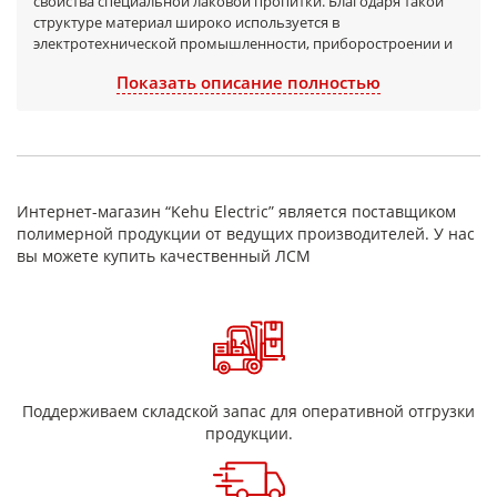
свойства специальной лаковой пропитки. Благодаря такой
структуре материал широко используется в
электротехнической промышленности, приборостроении и
ремонте электрооборудования.
Показать описание полностью
Материал изготавливается
на основе стеклоткани с
равномерной пропиткой электроизоляционным лаком, что
обеспечивает стабильные эксплуатационные
характеристики даже при длительной работе в условиях
повышенных температур и нагрузок.
Стеклолакоткань
ЛСМ-125
относится к классу нагревостойкости
F (до 155°C)
,
Интернет-магазин “Kehu Electric” является поставщиком
что делает её оптимальным решением для изоляции узлов,
полимерной продукции от ведущих производителей. У нас
подверженных нагреву.
вы можете купить качественный ЛСМ
Технические характеристики
Марка:
ЛСМ-125
Толщина:
обычно от 0,10 до 0,20 мм
Класс нагревостойкости:
F (до 155°C)
Поддерживаем складской запас для оперативной отгрузки
Высокая электрическая прочность
продукции.
Плотность и равномерность пропитки
Низкое водопоглощение