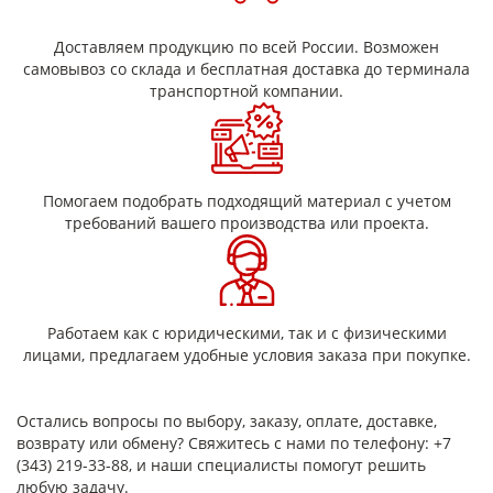
Области применения
Доставляем продукцию по всей России. Возможен
Изоляция обмоток электродвигателей и генераторов
самовывоз со склада и бесплатная доставка до терминала
Производство и ремонт трансформаторов
транспортной компании.
Межслойная и пазовая изоляция
Изоляция кабельно-проводниковой продукции
Использование в электрических щитах и
распределительных устройствах
Помогаем подобрать подходящий материал с учетом
требований вашего производства или проекта.
Преимущества стеклолакоткани
ЛСМ-125
Устойчивость к старению и воздействию агрессивных
сред
Работаем как с юридическими, так и с физическими
Сохранение свойств при длительной эксплуатации
лицами, предлагаем удобные условия заказа при покупке.
Гибкость и удобство монтажа
Высокая адгезия лакового слоя
Надежная защита от пробоя
Остались вопросы по выбору, заказу, оплате, доставке,
возврату или обмену? Свяжитесь с нами по телефону: +7
(343) 219-33-88, и наши специалисты помогут решить
любую задачу.