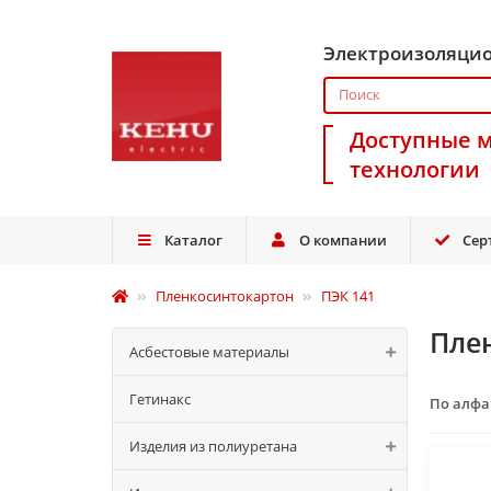
Электроизоляци
Доступные 
технологии
Каталог
О компании
Сер
Пленкосинтокартон
ПЭК 141
Пле
Асбестовые материалы
Гетинакс
По алф
Изделия из полиуретана