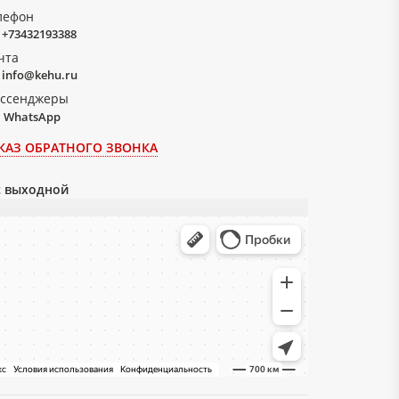
лефон
+73432193388
чта
info@kehu.ru
ссенджеры
WhatsApp
КАЗ ОБРАТНОГО ЗВОНКА
вс выходной