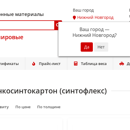
Ваш город
онные материалы
Нижний Новгород
Ваш город —
Нижний Новгород
?
мировые
тификаты
Прайс-лист
Таблица веса
Д
нкосинтокартон (синтофлекс)
авиту
По цене
По толщине